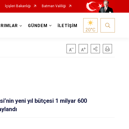
İçişleri Bakanlığı
Batman Valiliği
IRIMLAR
GÜNDEM
İLETİŞİM
20
°C
i’nin yeni yıl bütçesi 1 milyar 600
aylandı