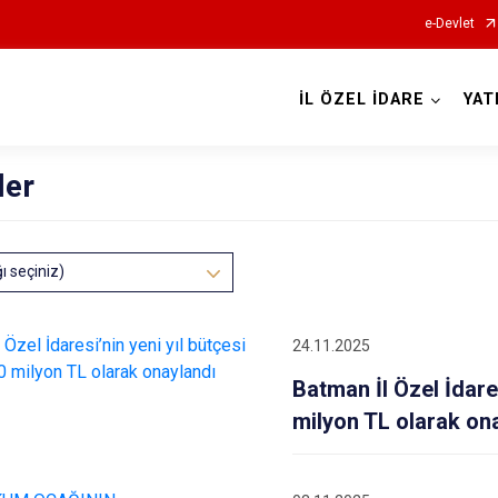
e-Devlet
İL ÖZEL İDARE
YAT
ler
ğı seçiniz)
24.11.2025
Batman İl Özel İdares
milyon TL olarak on