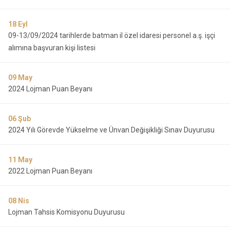
18
Eyl
09-13/09/2024 tarihlerde batman il özel idaresi personel a.ş. işçi
alımına başvuran kişi listesi
09
May
2024 Lojman Puan Beyanı
06
Şub
2024 Yılı Görevde Yükselme ve Ünvan Değişikliği Sınav Duyurusu
11
May
2022 Lojman Puan Beyanı
08
Nis
Lojman Tahsis Komisyonu Duyurusu